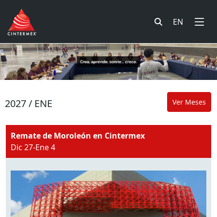
EN
2027 / ENE
Ver Meses
Remate de Moroleón en Cintermex
Dic 27-Ene 4