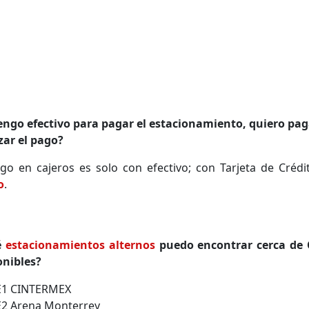
engo efectivo para pagar el estacionamiento, quiero pa
zar el pago?
ago en cajeros es solo con efectivo; con Tarjeta de Créd
o
.
é
estacionamientos alternos
puedo encontrar cerca de
onibles?
E1 CINTERMEX
E2 Arena Monterrey