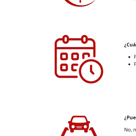
¿Cuá
¿Pue
No, 