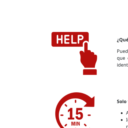
¿Qué
Pued
que 
ident
Solo 