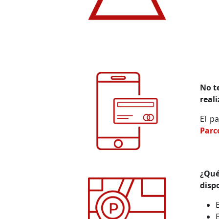
No t
reali
El p
Parc
¿Qu
disp