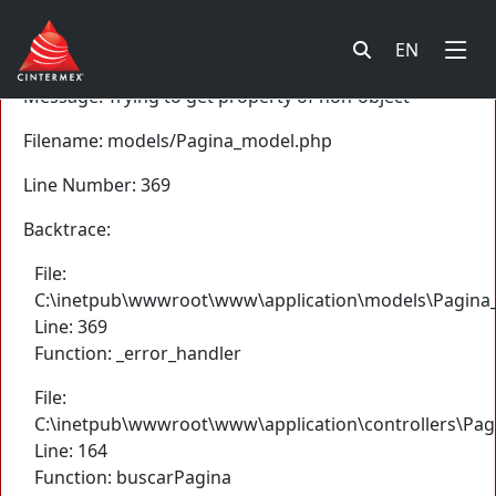
A PHP Error was encountered
EN
Severity: Notice
Message: Trying to get property of non-object
Filename: models/Pagina_model.php
Line Number: 369
Backtrace:
File:
C:\inetpub\wwwroot\www\application\models\Pagina
Line: 369
Function: _error_handler
File:
C:\inetpub\wwwroot\www\application\controllers\Pag
Line: 164
Function: buscarPagina