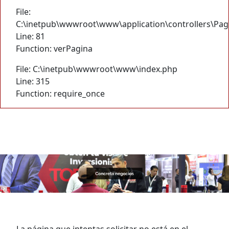
File:
C:\inetpub\wwwroot\www\application\controllers\Pag
Line: 81
Function: verPagina
File: C:\inetpub\wwwroot\www\index.php
Line: 315
Function: require_once
La página que intentas solicitar no está en el